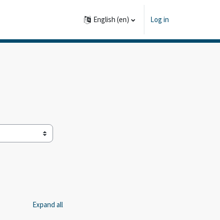
English ‎(en)‎
Log in
Expand all