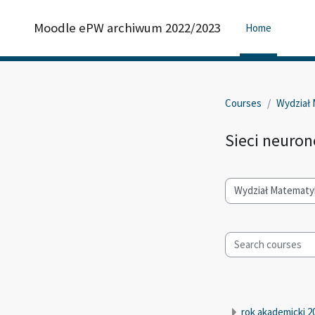
Skip to main content
Moodle ePW archiwum 2022/2023
Home
Courses
Wydział 
Sieci neuro
Course categories
Search courses
rok akademicki 2