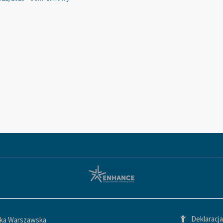
Deklaracj
ika Warszawska