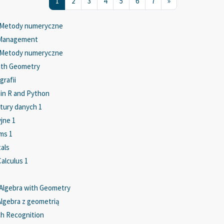
Strona 1
Strona 2
Strona 3
Strona 4
Strona 5
Strona 6
Strona 7
Następna strona
1
2
3
4
5
6
7
»
- Metody numeryczne
 Management
- Metody numeryczne
with Geometry
grafii
 in R and Python
ktury danych 1
jne 1
ms 1
als
Calculus 1
 Algebra with Geometry
Algebra z geometrią
h Recognition