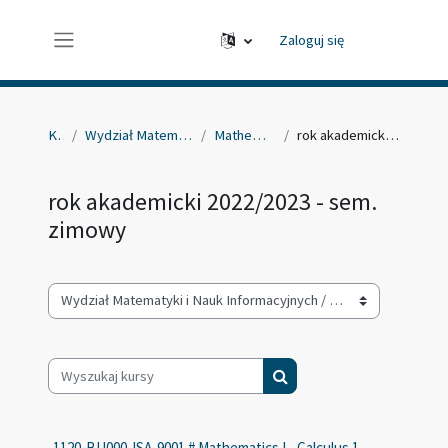
Przejdź do głównej zawartości
Zaloguj się
Panel boczny
Kursy
Wydział Matematyki i Nauk Informacyjnych
Mathematics I - Calculus 1
rok akademicki 2022/2023 - sem. zimowy
rok akademicki 2022/2023 - sem.
zimowy
Kategorie kursów
Wyszukaj kursy
Wyszukaj kursy
1120-BU000-ISA-9001 # Mathematics I - Calculus 1