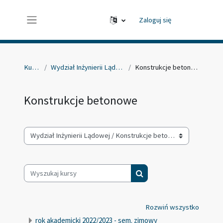
Przejdź do głównej zawartości
Zaloguj się
Panel boczny
Kursy
Wydział Inżynierii Lądowej
Konstrukcje betonowe
Konstrukcje betonowe
Kategorie kursów
Wyszukaj kursy
Wyszukaj kursy
Rozwiń wszystko
rok akademicki 2022/2023 - sem. zimowy