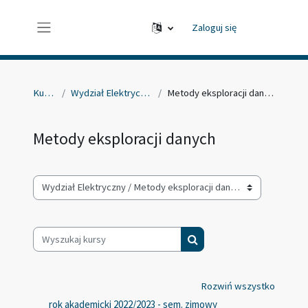
Przejdź do głównej zawartości
Zaloguj się
Panel boczny
Kursy
Wydział Elektryczny
Metody eksploracji danych
Metody eksploracji danych
Kategorie kursów
Wyszukaj kursy
Wyszukaj kursy
Rozwiń wszystko
rok akademicki 2022/2023 - sem. zimowy