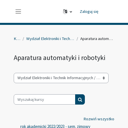
Przejdź do głównej zawartości
Zaloguj się
Panel boczny
Kursy
Wydział Elektroniki i Technik Informacyjnych
Aparatura automatyki i robotyki
Aparatura automatyki i robotyki
Kategorie kursów
Wyszukaj kursy
Wyszukaj kursy
Rozwiń wszystko
rok akademicki 2022/2023 - sem. zimowy