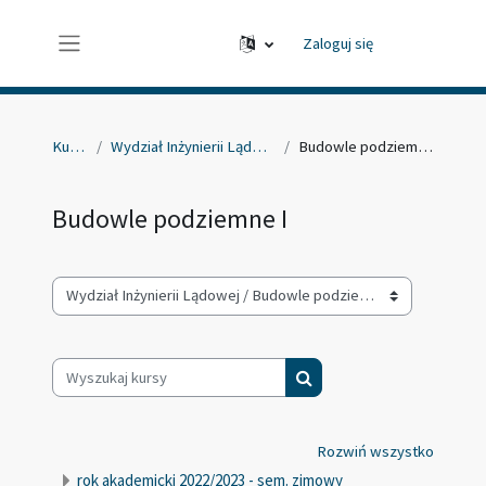
Przejdź do głównej zawartości
Zaloguj się
Panel boczny
Kursy
Wydział Inżynierii Lądowej
Budowle podziemne I
Budowle podziemne I
Kategorie kursów
Wyszukaj kursy
Wyszukaj kursy
Rozwiń wszystko
rok akademicki 2022/2023 - sem. zimowy