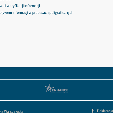
u i weryfikacji informacji
pływem informacji w procesach poligraficznych
Deklaracj
ika Warszawska