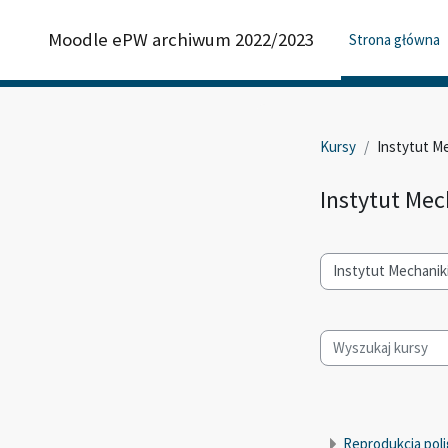
Przejdź do głównej zawartości
Moodle ePW archiwum 2022/2023
Strona główna
Kursy
Instytut Mec
Instytut Mech
Kategorie kursów
Wyszukaj kursy
Reprodukcja poli