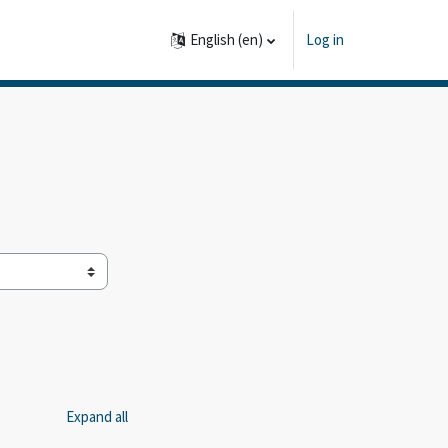
English ‎(en)‎
Log in
Expand all