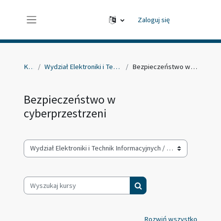
Przejdź do głównej zawartości
Zaloguj się
Panel boczny
Kursy
Wydział Elektroniki i Technik Informacyjnych
Bezpieczeństwo w cyberprzestrzeni
Bezpieczeństwo w
cyberprzestrzeni
Kategorie kursów
Wyszukaj kursy
Wyszukaj kursy
Rozwiń wszystko