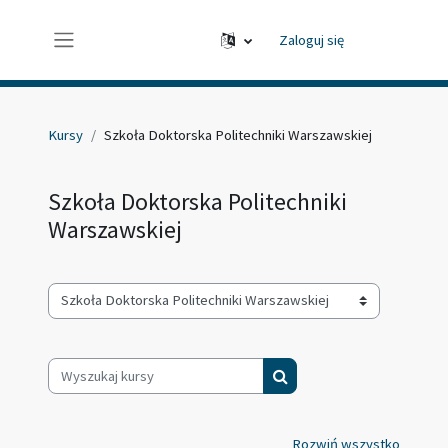
Przejdź do głównej zawartości
Zaloguj się
Panel boczny
Kursy
Szkoła Doktorska Politechniki Warszawskiej
Szkoła Doktorska Politechniki
Warszawskiej
Kategorie kursów
Wyszukaj kursy
Wyszukaj kursy
Rozwiń wszystko