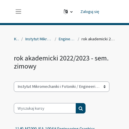
Przejdź do głównej zawartości
Zaloguj się
Panel boczny
Kursy
Instytut Mikromechaniki i Fotoniki
Engineering Graphics
rok akademicki 2022/2023 - sem. zimowy
rok akademicki 2022/2023 - sem.
zimowy
Kategorie kursów
Wyszukaj kursy
Wyszukaj kursy
1140-MT000-ISA-1004 # Engineering Graphics