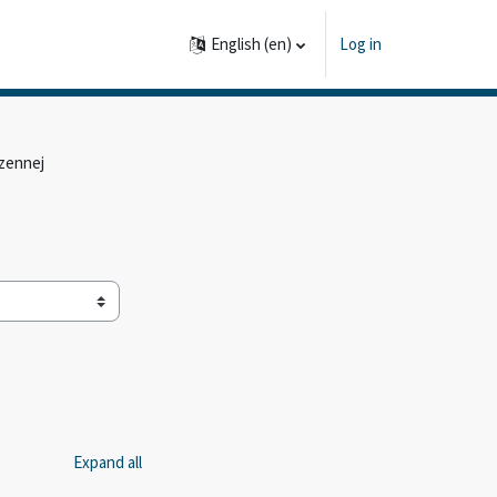
English ‎(en)‎
Log in
zennej
Expand all