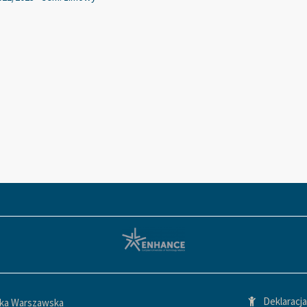
Deklaracj
ika Warszawska