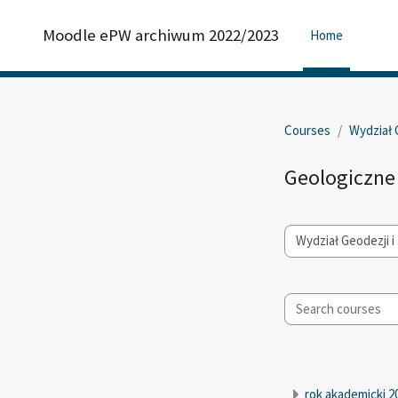
Skip to main content
Moodle ePW archiwum 2022/2023
Home
Courses
Wydział G
Geologiczne
Course categories
Search courses
rok akademicki 2