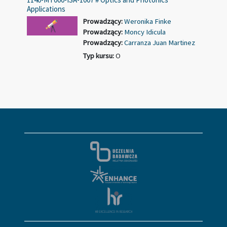
Applications
Prowadzący:
Weronika Finke
Prowadzący:
Moncy Idicula
Prowadzący:
Carranza Juan Martinez
Typ kursu
:
O